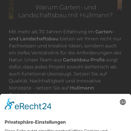
Warum Garten- und
Landschaftsbau mit Hullmann?
Mit mehr als 70 Jahren Erfahrung im
Garten-
und Landschaftsbau
bieten wir Ihnen nicht nur
Fachwissen und kreative Ideen, sondern auch
ein tiefes Verständnis für die Anforderungen der
Natur. Unser Team aus
Gartenbau-Profis
sorgt
dafür, dass jedes Projekt sowohl ästhetisch als
auch funktional überzeugt. Setzen Sie auf
Qualität, Nachhaltigkeit und innovative
Konzepte – setzen Sie auf
Hullmann
Gartenbau
!
Nachhaltigkeit in der
Gartengestaltung