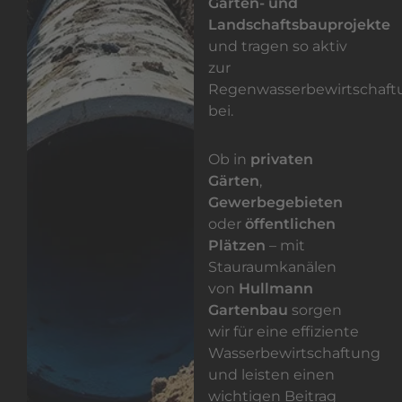
Garten- und
Landschaftsbauprojekte
und tragen so aktiv
zur
Regenwasserbewirtschaft
bei.
Ob in
privaten
Gärten
,
Gewerbegebieten
oder
öffentlichen
Plätzen
– mit
Stauraumkanälen
von
Hullmann
Gartenbau
sorgen
wir für eine effiziente
Wasserbewirtschaftung
und leisten einen
wichtigen Beitrag